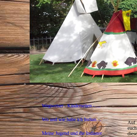
Wegweiser - Kinderseiten - Beitragsübersicht
Wo und wie habe ich Indianer kennengelernt?
Auf 
euch
Meine Jugend und die Indianer
dies