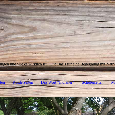
ungen und wie es wirklich ist
Die Basis für eine Begegnung mit Nat
ten
Kinderseiten
Das Wort "Indianer"
Schülerseiten
M