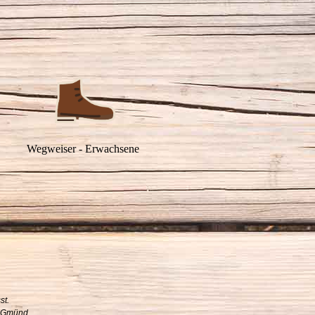
Wegweiser - Erwachsene
st.
h Gmünd.