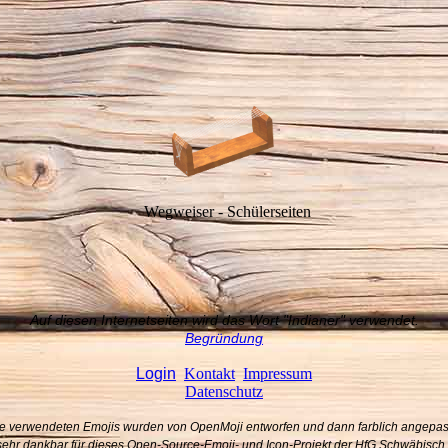
Wegweiser - Schülerseiten
Auf diesen Internetseiten wird das Wort "Indianer" verwendet.
Begründung
Login
Kontakt
Impressum
Datenschutz
e verwendeten Emojis wurden von OpenMoji entworfen und dann farblich angepas
 sehr dankbar für dieses Open-Source-Emoji- und Icon-Projekt der HfG Schwä­bisc