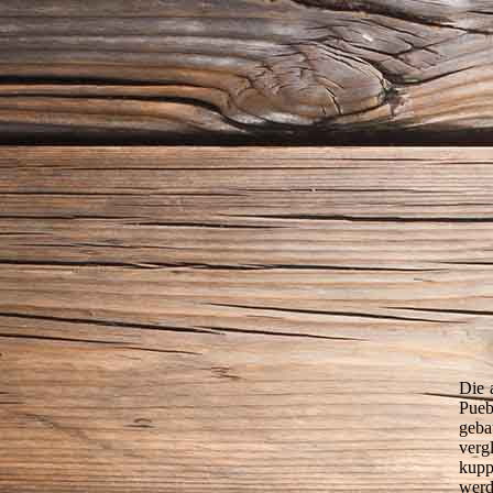
Die 
Pueb
geba
verg
kupp
werd