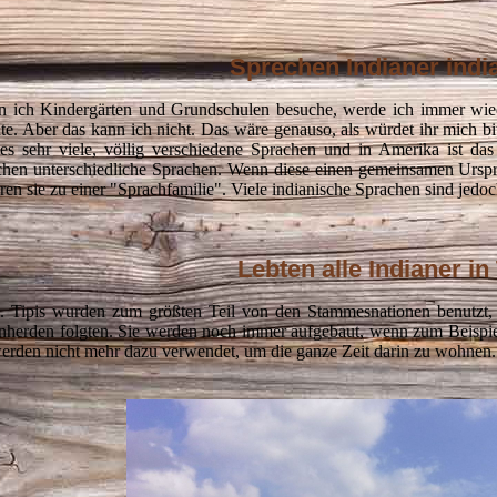
Sprechen
Indianer indi
 ich Kindergärten und Grundschulen besuche, werde ich immer wiede
te. Aber das kann ich nicht. Das wäre genauso, als würdet ihr mich bi
 es sehr viele, völlig verschiedene Sprachen und in Amerika ist das
chen unterschiedliche Sprachen. Wenn diese einen gemeinsamen Ursp
ren sie zu einer "Sprachfamilie". Viele indianische Sprachen sind jedo
Lebten alle Indianer in
. Tipis wurden zum größten Teil von den Stammesnationen benutzt, 
nherden folgten. Sie werden noch immer aufgebaut, wenn zum Beispiel e
werden nicht mehr dazu verwendet, um die ganze Zeit darin zu wohnen.