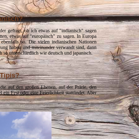
anisch?
r gefragt, ob ich etwas auf "indianisch" sagen
tten, etwas auf "europäisch" zu sagen. In Europa
 ebenfalls so. Die vielen indianischen Nationen
rung haben und miteinander verwandt sind, dann
ch so unterschiedlich wie deutsch und japanisch.
 Tipis?
die auf den großen Ebenen, auf der Prärie, den
in Fest oder eine Feierlichkeit stattfindet. Aber