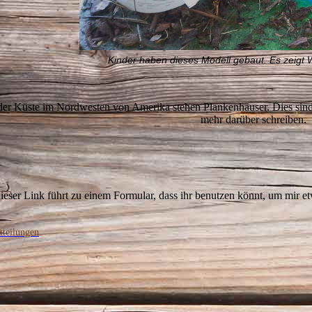
Kinder haben dieses Modell gebaut. Es zeigt
er Küste im Nordwesten von Amerika stehen Plankenhäuser. Dies sind 
mehr darüber schreiben.
ieser Link führt zu einem Formular, dass ihr benutzen könnt, um mir et
tteilungen