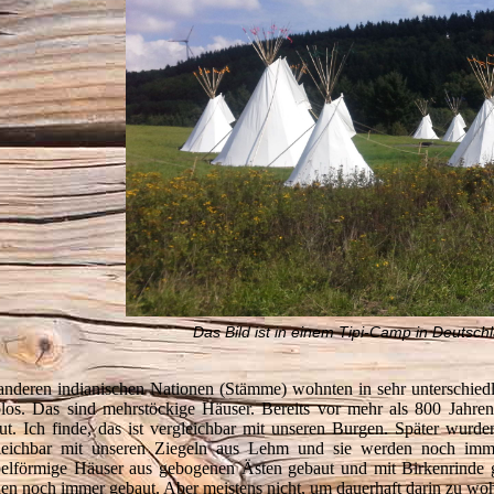
Das Bild ist in einem Tipi-Camp in Deutsc
anderen indianischen Nationen (Stämme) wohnten in sehr unterschie
los. Das sind mehrstöckige Häuser. Bereits vor mehr als 800 Jahre
ut. Ich finde, das ist vergleichbar mit unseren Burgen. Später wurd
leichbar mit unseren Ziegeln aus Lehm und sie werden noch imme
elförmige Häuser aus gebogenen Ästen gebaut und mit Birkenrinde
en noch immer gebaut. Aber meistens nicht, um dauerhaft darin zu wo