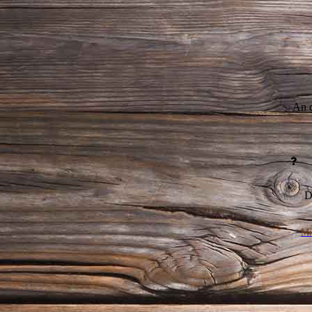
An d
D
Mi