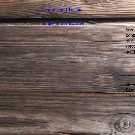
Kostüme und Trachten
Fragen und Antworten
Wenn
könn
gibt
spre
gehö
Nein
Biso
sie 