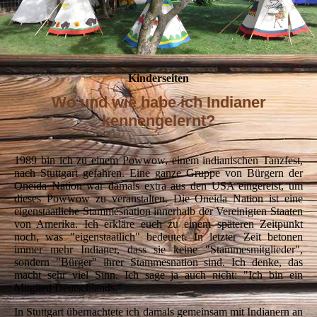
Kinderseiten
Wo und wie habe ich Indianer
kennengelernt?
1989 bin ich zu einem Powwow, einem indianischen Tanzfest,
nach Stuttgart gefahren. Eine ganze Gruppe von Bürgern der
Oneida Nation war damals extra aus den USA eingereist, um
dieses Powwow zu veranstalten. Die Oneida Nation ist eine
eigenstaatliche Stammesnation innerhalb der Vereinigten Staaten
von Amerika. Ich erkläre euch zu einem späteren Zeitpunkt
noch, was "eigenstaatlich" bedeutet. In letzter Zeit betonen
immer mehr Indianer, dass sie keine "Stammesmitglieder",
sondern "Bürger" ihrer Stammesnation sind. Ich denke, das
macht sehr viel Sinn. Ich sage ja auch nicht: "Ich bin ein
Mitglied Deutschlands."
In Stuttgart übernachtete ich damals gemeinsam mit Indianern an