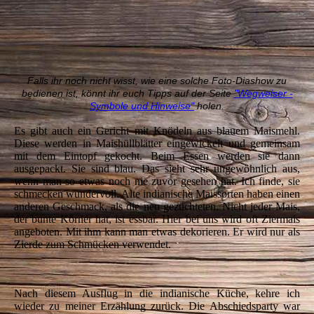
Falls ihr noch nicht wisst, wie eine solche Foto-Diashow zu
bedienen ist, könnt ihr euch Tipps auf der Seite
"Wegweiser -
Symbole und Hinweise"
holen.
Es gibt auch ein Gericht mit Knödeln aus blauem Maismehl.
Diese werden in Maishüllblätter eingewickelt und gemeinsam
mit dem Eintopf gekocht. Beim Essen werden sie dann
ausgepackt. Sie sind blau. Das sieht sehr ungewöhnlich aus,
wenn man so etwas noch nie zuvor gesehen hat. Ich finde, sie
schmecken wundervoll. Alte indianische Maissorten haben einen
anderen Geschmack, als die neu gezüchteten. Nicht jeder Mais,
der bunte Körner hat, ist essbar. Hier bei uns wird oft Ziermais
angeboten. Mit ihm kann man etwas dekorieren. Er wird nur als
Zierde zum Schmücken verwendet.
Nach diesem Ausflug in die indianische Küche, kehre ich
wieder zu meiner Erzählung zurück. Die Abschiedsparty war