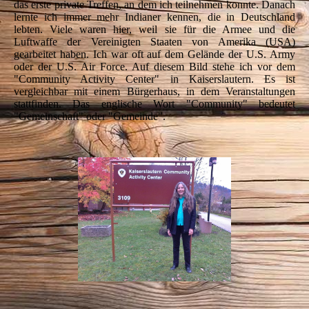
das erste private Treffen, an dem ich teilnehmen konnte. Danach
lernte ich immer mehr Indianer kennen, die in Deutschland
lebten. Viele waren hier, weil sie für die Armee und die
Luftwaffe der Vereinigten Staaten von Amerika (USA)
gearbeitet haben. Ich war oft auf dem Gelände der U.S. Army
oder der U.S. Air Force. Auf diesem Bild stehe ich vor dem
"Community Activity Center" in Kaiserslautern. Es ist
vergleichbar mit einem Bürgerhaus, in dem Veranstaltungen
stattfinden. Das englische Wort "Community" bedeutet
"Gemeinschaft" oder "Gemeinde".