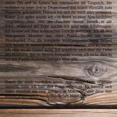
einem Ort und so kamen wir miteinander ins Gespräch. Sie
wohnten zu jener Zeit in Deutschland und waren ebenfalls zum
Powwow gekommen. Danach hat sich für mich alles verändert.
Kurze Zeit später wurde ich von ihnen zu einer Abschiedsfeier
eingeladen, denn eine der Familien musste zurück in die
USA. Während der Feier machte ich ganz neue Erfahrungen.
Ich konnte ein altes indianisches Gericht probieren. Ich aß den
blau-grauen Maisbrei aus einer Plastikschüssel mit einer
Plastikgabel. Fast die komplette Wohnungseinrichtung befand
sich bereits in einem großen Übersee-Container und so dachte
ich, dies sei der Grund dafür. Ich wunderte mich über die Farbe
des Maisbreis. Bis zu diesem Zeitpunkt wusste ich nicht, dass es
bei den Pueblo-Nationen farbigen Mais gibt.
Damit ihr euch vorstellen könnt, wie dieser Mais ungefähr
aussieht, habe ich hier drei Fotos eingefügt. Es handelt sich
dabei ebenfalls um eine indianische Maissorte, aber diese hier
kommt ursprünglich aus dem östlichen Waldland.