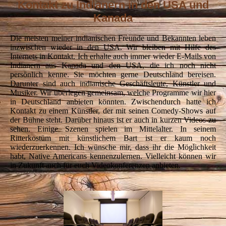
Kontakt zu Indianern in den USA und
Kanada
Die meisten meiner indianischen Freunde und Bekannten leben
inzwischen wieder in den USA. Wir bleiben mit Hilfe des
Internets in Kontakt. Ich erhalte auch immer wieder E-Mails von
Indianern aus Kanada und den USA, die ich noch nicht
persönlich kenne. Sie möchten gerne Deutschland bereisen.
Darunter sind auch indianische Geschäftsleute, Künstler und
Musiker. Wir überlegen gemeinsam, welche Programme wir hier
in Deutschland anbieten könnten. Zwischendurch hatte ich
Kontakt zu einem Künstler, der mit seinen Comedy-Shows auf
der Bühne steht. Darüber hinaus ist er auch in kurzen Videos zu
sehen. Einige Szenen spielen im Mittelalter. In seinem
Ritterkostüm mit künstlichem Bart ist er kaum noch
wiederzuerkennen. Ich wünsche mir, dass ihr die Möglichkeit
habt, Native Americans kennenzulernen. Vielleicht können wir
in Zukunft auch für euch Videokonferenzen anbieten.