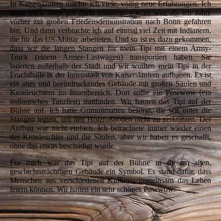
In Kaiserslautern machte ich viele, völlig neue Erfahrungen. Ich
kann mich noch gut darin erinnern, wie es war, als ich Jahre
vorher zur großen Friedensdemonstration nach Bonn gefahren
bin. Und dann verbrachte ich auf einmal viel Zeit mit Indianern,
die für das US-Militär arbeiteten. Und so ist es dazu gekommen,
dass wir die langen Stangen für mein Tipi mit einem Army-
Truck (einem Armee-Lastwagen) transportiert haben. Sie
lagerten außerhalb der Stadt und wir wollten mein Tipi in der
Fruchthalle in der Innenstadt von Kaiserslautern aufbauen. Es ist
ein altes und beeindruckendes Gebäude mit großen Säulen und
Kronleuchtern im Innenbereich. Dort sollte ein Powwow (ein
indianisches Tanzfest) stattfinden. Wir bauten das Tipi auf der
Bühne auf. Ich hatte Gummimatten besorgt, die wir unter die
Stangen legten, um den Holzfußboden nicht zu zerkratzen. Der
Aufbau war nicht einfach. Ich betrachtete immer wieder einen
der Kronleuchter und die Säulen, aber wir haben es geschafft,
ohne das etwas beschädigt wurde.
Für mich war das Tipi auf der Bühne in diesem alten,
geschichtsträchtigen Gebäude ein Symbol. Es stand dafür, dass
Menschen aus verschiedenen Kulturen gemeinsam das Leben
feiern können. Wir hatten ein sehr schönes Powwow.