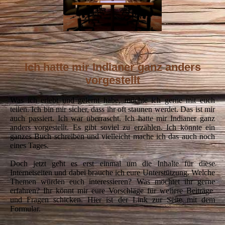
Ich hatte mir Indianer ganz anders
vorgestellt
Was ich erlebt und gelernt habe, möchte ich gerne mit euch
teilen. Ich bin mir sicher, dass ihr oft staunen werdet. Das ist mir
auch passiert. Ich war überrascht. Ich hatte mir Indianer ganz
anders vorgestellt. Es gibt soviel zu erzählen. Ich könnte ein
ganzes Buch schreiben und vielleicht mache ich das auch noch
eines Tages.
Doch jetzt geht es erst einmal um die Inhalte für diese
Internetseiten und dabei brauche ich eure Unterstützung. Welche
Themen würden euch interessieren? Was möchtet ihr gerne
erfahren? Ihr könnt mir eure Vorschläge für weitere Beiträge
und Fragen schicken. Hier ist der Link zur Seite mit dem
Formular.