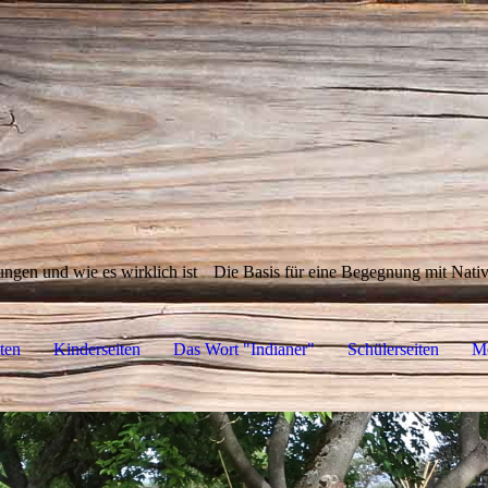
ungen und wie es wirklich ist
Die Basis für eine Begegnung mit Nat
ten
Kinderseiten
Das Wort "Indianer"
Schülerseiten
M