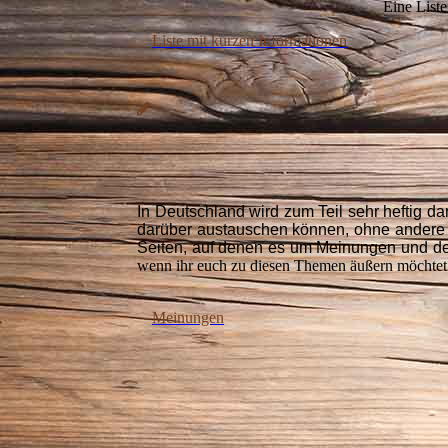
Eine Liste
Liste mit kurzen Informationen
In Deutschland wird zum Teil sehr heftig dar
darüber austauschen können, ohne andere 
Seiten, auf denen es um Meinungen und den
wenn ihr euch zu diesen Themen äußern möchtet. Ic
Meinungen