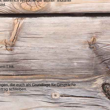
, wenn ich versuche die Wörter "Indianer"
ild.
esem Link.
dungen, die euch als Grundlage für Gespräche
trag schreiben.