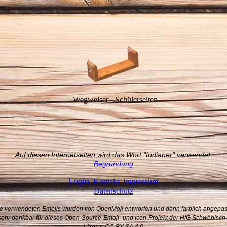
Wegweiser - Schülerseiten
Auf diesen Internetseiten wird das Wort "Indianer" verwendet.
Begründung
Login
Kontakt
Impressum
Datenschutz
e verwendeten Emojis wurden von OpenMoji entworfen und dann farblich angepas
 sehr dankbar für dieses Open-Source-Emoji- und Icon-Projekt der HfG Schwä­bisc