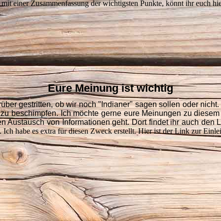
 mit einer Zusammenfassung der wichtigsten Punkte, könnt ihr euch hi
Eure Meinung ist wichtig
über gestritten, ob wir noch "Indianer" sagen sollen oder nicht
zu beschimpfen. Ich möchte gerne eure Meinungen zu diesem T
 Austausch von Informationen geht. Dort findet ihr auch den 
h habe es extra für diesen Zweck erstellt. Hier ist der Link zur Einle