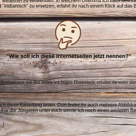
" weiterhin zu verwenden. In welchem Dilemma ich mich befinde
 "indianisch" zu ersetzen, erfahrt ihr nach einem Klick auf das B
"Wie soll ich diese Internetseiten jetzt nennen?"
nformationen mit den ersten wichtigen Hinweisen, erhaltet ihr unter di
uch diese Einleitung lesen. Dort findet ihr auch mehrere Abbil
 Für die Jüngeren unter euch werde ich noch einen weiteren Bei