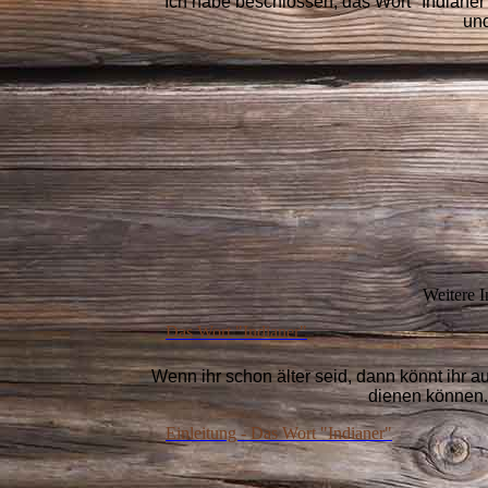
Ich habe beschlossen, das Wort "Indianer
und
Weitere I
Das Wort "Indianer"
Wenn ihr schon älter seid, dann könnt ihr a
dienen können.
Einleitung - Das Wort "Indianer"