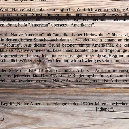
Wort "Native" ist ebenfalls ein englisches Wort. Ich werde noch eine Au
esprochen wird. Sonst könnten einige meinen, es hätte etwas mit
engroßes Missverständnis. Das Wort "native" bedeutet unter anderem 
en könnt, heißt "American" übersetzt "Amerikaner".
wird "Native American" mit "amerikanischer Ureinwohner" übersetzt, a
 in der englischen Sprache auch dann verwendet, wenn jemand an ei
 "gebürtig". Aus diesem Grund betonen einige Amerikaner, die kein
falls als "Native Americans" bezeichnen könnten. Sie sind "gebürtige
Argument zu haben. Ich finde, es ist gut, über diese Begründu
rschiedlich Wörter benutzt werden und wie schwierig es sein kann, sie 
der Seite des BIA (Bureau of Indian Affairs - Amt für indianisc
icans" jedoch erklärt. Das BIA ist eine Regierungsbehörde, die zum U
fel daran bestehen, wer mit "Native Americans" gemeint ist. Auf einer I
 Begriff „Native Americans“ erlangte in den 1970er Jahren eine breite
Indianer“.