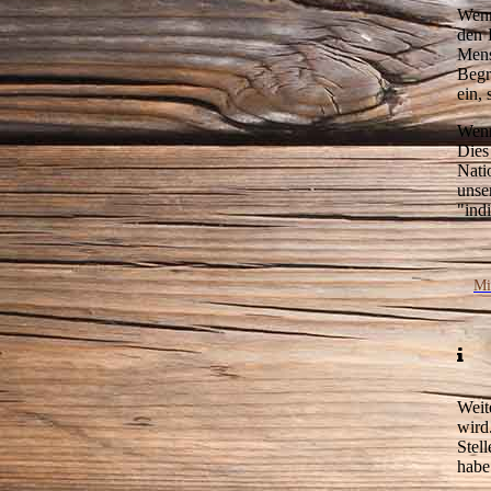
Wenn
den 
Mens
Begr
ein,
Wenn
Dies
Nati
unse
"ind
Mi
Weit
wird
Stel
habe