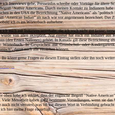
 ich Interviews gebe, Presseinfos schreibe oder Vorträge für ältere 
Begriff "Native Americans. Durch meinen Kontakt zu Indianern habe ic
chen in den USA die Bezeichnung "Native Americans" als "politisch k
iff "American Indian" als nach wie vor angemessen bezeichnet. Das Zi
 sobald ich es ins Wörterbuch aufnehme.
 ich mich mit Indianern unterhalte, die ich noch nicht gut kenne, ve
 wurde von allen akzeptiert. Nur einmal hat mich ein Indianer aus 
ons (den Ersten Nationen) gehört. In Kanada gilt diese Bezeichnung als "p
r Wörterbuch. In Gesprächen mit Grundschul- oder Kindergartenk
ianisch", damit mich alle verstehen können.
Ihr könnt gerne Fragen zu diesem Eintrag stellen oder ihn noch weite
tteilungen
er oben habe ich erklärt, dass der englische Begriff "Native American
. Viele Menschen haben ganz bestimmte Vorstellungen, wenn sie das 
le noch nicht verraten, was oft mit diesem Wort in Verbindung gebracht 
 ich hier meine Frage eingefügt.