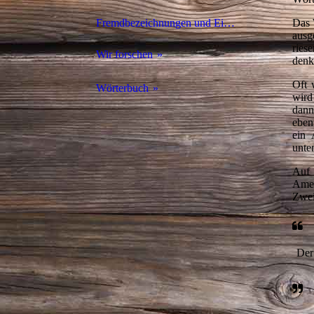
Das 
Fremdbezeichnungen und Eigenbezeichnungen
ausg
ries
Wir forschen
denk
Oft 
Wie hat Kolumbus die Menschen in Amerika genannt?
Wörterbuch
wird
dann
Native American
eben
ein 
unte
Auf 
Amer
Zwei
Der