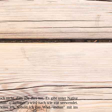
h nicht, dass alle dies tun. Es gibt unter Native
ian" ("Indianer") wird nach wie vor verwendet.
läre ich, sobald ich das Wort "Indian" mit ins