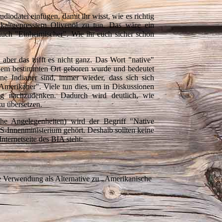
diodatei einfügen, damit ihr wisst, wie es richtig
 kaltgepresstem Olivenöl zu tun. Das wäre ein
auch "Einheimischer". Wie ihr euch sicher schon
ber das trifft es nicht ganz. Das Wort "native"
nem bestimmten Ort geboren wurde und bedeutet
e Indianer sind, immer wieder, dass sich sich
 Amerikaner". Viele tun dies, um in Diskussionen
ng nachzudenken. Dadurch wird deutlich, wie
zu übersetzen.
he Angelegenheiten) wird der Begriff "Native
S-Innenministerium gehört. Deshalb sollten keine
nternetseite des BIA steht:
re Verwendung als Alternative zu „Amerikanische