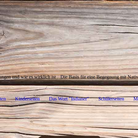
ungen und wie es wirklich ist
Die Basis für eine Begegnung mit Nat
ten
Kinderseiten
Das Wort "Indianer"
Schülerseiten
M