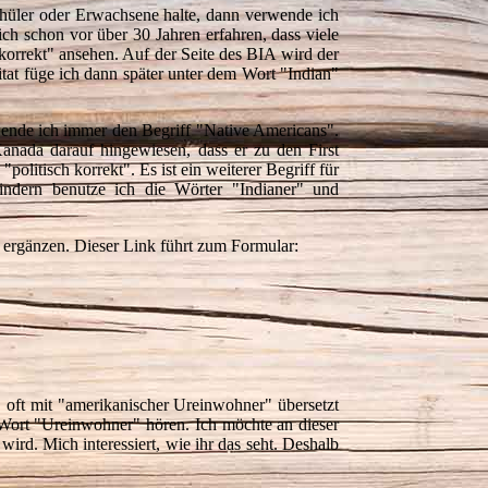
Schüler oder Erwachsene halte, dann verwende ich
h schon vor über 30 Jahren erfahren, dass viele
orrekt" ansehen. Auf der Seite des BIA wird der
tat füge ich dann später unter dem Wort "Indian"
rwende ich immer den Begriff "Native Americans".
Kanada darauf hingewiesen, dass er zu den First
olitisch korrekt". Es ist ein weiterer Begriff für
indern benutze ich die Wörter "Indianer" und
r ergänzen. Dieser Link führt zum Formular:
" oft mit "amerikanischer Ureinwohner" übersetzt
Wort "Ureinwohner" hören. Ich möchte an dieser
wird. Mich interessiert, wie ihr das seht. Deshalb