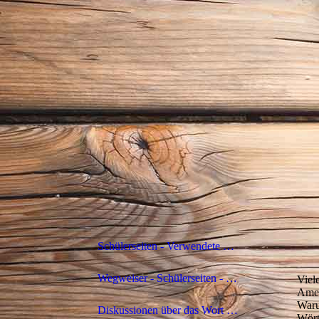
Schülerseiten - Verwendete Begriffe
Wegweiser - Schülerseiten - Beitragsübersicht
Viel
Amer
Waru
Diskussionen über das Wort "Indianer"
Wört