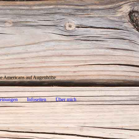
ive Americans auf Augenhöhe
einungen
Infoseiten
Über mich